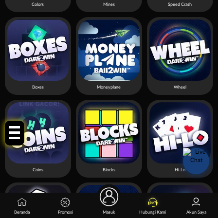
Colors
Mines
Speed Crash
Boxes
Moneyplane
Wheel
LINK GACOR!
Coins
Blocks
Hi-Lo
Beranda
Promosi
Masuk
Hubungi Kami
Akun Saya