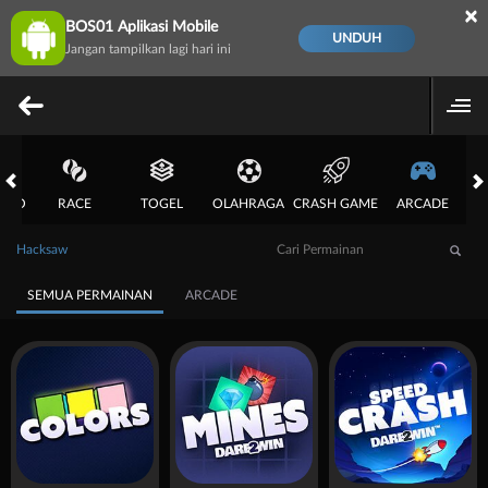
×
BOS01 Aplikasi Mobile
UNDUH
Jangan tampilkan lagi hari ini
SINO
RACE
TOGEL
OLAHRAGA
CRASH GAME
ARCADE
E
Hacksaw
SEMUA PERMAINAN
ARCADE