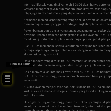
Informasi lifestyle yang disajikan oleh BOS01 tidak hanya berfoku
wawasan mengenai gaya hidup modern, produktivitas, teknologi, da
tetapi juga sumber informasi yang dapat memberikan nilai tambah
Keamanan menjadi aspek penting yang selalu diperhatikan dalam p
nyaman bagi seluruh pengguna. Berbagai langkah optimalisasi dila
Perkembangan dunia digital yang sangat cepat menuntut setiap pla
penyempurnaan sistem dan peningkatan kualitas layanan, BOS01 te
mendukung pertumbuhan platform di tengah persaingan digital yan
BOS01 juga memahami bahwa kebutuhan pengguna terus berubah seir
berbagai aspek layanan agar tetap relevan dengan kebutuhan ma
ekspektasi pengguna saat ini.
Desain modern yang dimiliki BOS01 memberikan kesan profesional
LINK GACOR!
cepat. Struktur halaman yang rapi dan navigasi yang jelas memung
Selain menyediakan informasi lifestyle terkini, BOS01 juga berup
BOS01 membantu pengguna memperoleh wawasan baru yang dapat dite
secara rutin.
Kualitas layanan menjadi salah satu fokus utama BOS01 dalam me
kualitas akses terhadap berbagai informasi yang tersedia. Denga
waktu ke waktu.
Di tengah meningkatnya penggunaan internet dan perangkat digita
kebutuhan tersebut melalui kombinasi teknologi, informasi, dan 
perkembangan terbaru dalam dunia digital dan lifestyle.