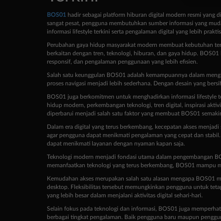
BOS01
hadir sebagai platform hiburan digital modern resmi yang
sangat pesat, pengguna membutuhkan sumber informasi yang mud
informasi lifestyle terkini serta pengalaman digital yang lebih prak
Perubahan gaya hidup masyarakat modern membuat kebutuhan terha
berkaitan dengan tren, teknologi, hiburan, dan gaya hidup. BOS01
responsif, dan pengalaman penggunaan yang lebih efisien.
Salah satu keunggulan BOS01 adalah kemampuannya dalam menghad
proses navigasi menjadi lebih sederhana. Dengan desain yang ber
BOS01 juga berkomitmen untuk menghadirkan informasi lifestyle te
hidup modern, perkembangan teknologi, tren digital, inspirasi ak
diperbarui menjadi salah satu faktor yang membuat BOS01 semakin 
Dalam era digital yang terus berkembang, kecepatan akses menjadi
agar pengguna dapat menikmati pengalaman yang cepat dan stabil.
dapat menikmati layanan dengan nyaman kapan saja.
Teknologi modern menjadi fondasi utama dalam pengembangan BOS
memanfaatkan teknologi yang terus berkembang, BOS01 mampu meng
Kemudahan akses merupakan salah satu alasan mengapa BOS01 menja
desktop. Fleksibilitas tersebut memungkinkan pengguna untuk tet
yang lebih besar dalam menjalani aktivitas digital sehari-hari.
Selain fokus pada teknologi dan informasi, BOS01 juga memperhati
berbagai tingkat pengalaman. Baik pengguna baru maupun pengguna 