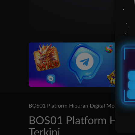
BOS01 Platform Hiburan Digital Modern Resmi
BOS01 Platform Hibura
Terkini