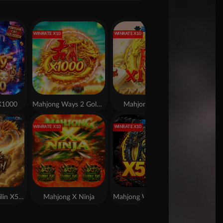
WINRATE X10
WINRATE X10
WINRATE X1
X1000
Mahjong Ways 2 Golden X1000
Mahjong Ways 2
Mahjo
WINRATE X10
WINRATE X10
WINRATE X1
Ways Of The Qilin X5000
Mahjong X Ninja
Mahjong Wins 3 Black Scatter