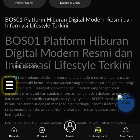
Flying Phoenix
Dragon or Crash
BOS01 Platform Hiburan Digital Modern Resmi dan
Informasi Lifestyle Terkini
BOS01 Platform Hiburan
Digital Modern Resmi dan
Informasi Lifestyle Terkini
LINK GACOR!
BOS01
hadir sebagai platform hiburan digital modern resmi yang dirancang
untuk memenuhi kebutuhan masyarakat yang semakin dekat dengan teknologi
dan dunia digital. Di tengah perkembangan internet yang sangat pesat,
pengguna membutuhkan sumber informasi yang mudah diakses, terpercaya,
dan mampu memberikan pengalaman yang nyaman. BOS01 menjawab
kebutuhan tersebut dengan menghadirkan berbagai informasi lifestyle terkini
serta pengalaman digital yang lebih praktis dan relevan bagi pengguna dari
berbagai kalangan.
Perubahan gaya hidup masyarakat modern membuat kebutuhan terhadap
informasi digital semakin meningkat. Saat ini, banyak orang mengandalkan
platform online untuk memperoleh berbagai informasi yang berkaitan dengan
Beranda
Promosi
Masuk
Hubungi Kami
Akun Saya
tren, teknologi, hiburan, dan gaya hidup. BOS01 hadir sebagai solusi yang