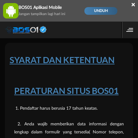
×
BOS01 Aplikasi Mobile
UNDUH
Jangan tampilkan lagi hari ini
SYARAT DAN KETENTUAN
PERATURAN SITUS BOS01
1.
Pendaftar harus berusia 17 tahun keatas.
2.
Anda wajib memberikan data informasi dengan
lengkap dalam formulir yang tersedia( Nomor telepon,