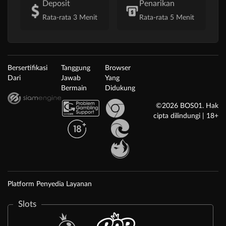
Deposit
Penarikan
Rata-rata 3 Menit
Rata-rata 5 Menit
Bersertifikasi
Tanggung
Browser
Dari
Jawab
Yang
Bermain
Didukung
©2026 BOS01. Hak
cipta dilindungi | 18+
Platform Penyedia Layanan
Slots