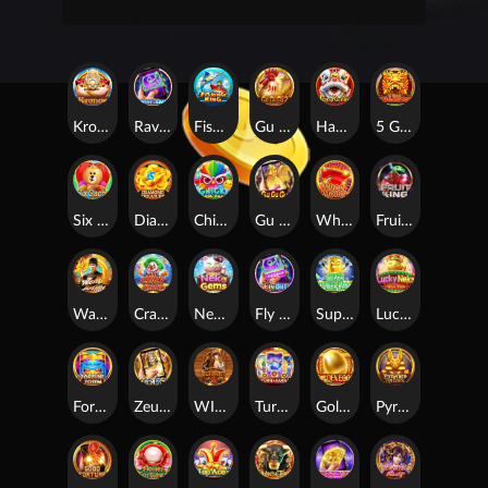
Kronos
Rave Jump Mobile
Fishing King
Gu Gu Gu2
Happy Rich Year
5 God beasts
Six Gacha
Diamond Treasure
Chicky Parm Parm
Gu Gu Gu M
Wheel Money
Fruit King
Watah Master Turbo
Crazy Crazy
Neko Gems
Fly Out
Super Power Bank
Lucky Neko New Year
Fortune Totem
Zeus M
WILD BOUNTY 2
Turn & Earn
Golden Eggs
Pyramid Raider