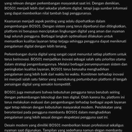
yang relevan dengan perkembangan masyarakat saat ini. Dengan demikian,
BOS01 menjadi lebih dari sekadar platform digital, tetapi juga sumber informasi
yang dapat memberikan nilai tambah bagi penggunanya.
Keamanan menjadi aspek penting yang selalu diperhatikan dalam
pengembangan BOS01. Dengan sistem yang terus diperbarui dan ditingkatkan,
platform ini berupaya menciptakan lingkungan digital yang aman dan nyaman
bagi seluruh pengguna. Berbagai langkah optimalisasi dilakukan untuk
memastikan kualitas layanan tetap terjaga sehingga pengguna dapat menikmati
pengalaman digital dengan lebih tenang.
Perkembangan dunia digital yang sangat cepat menuntut setiap platform untuk
terus berinovasi. BOS01 menjadikan inovasi sebagai salah satu prioritas utama
dalam strategi pengembangannya. Melalui berbagai penyempurnaan sistem dan
peningkatan kualitas layanan, BOS01 terus berusaha menghadirkan
pengalaman yang lebih baik dari waktu ke waktu. Komitmen terhadap inovasi
ini menjadi salah satu faktor yang mendukung pertumbuhan platform di tengah
persaingan digital yang semakin kompetitif.
BOS01 juga memahami bahwa kebutuhan pengguna terus berubah seiring
dengan perkembangan teknologi dan tren digital. Oleh karena itu, platform ini
terus melakukan evaluasi dan pengembangan terhadap berbagai aspek layanan
agar tetap relevan dengan kebutuhan masyarakat modern. Pendekatan yang
berorientasi pada pengguna membantu BOS01 dalam menghadirkan
pengalaman yang lebih sesuai dengan ekspektasi pengguna saat ini.
Desain modern yang dimiliki BOS01 memberikan kesan profesional sekaligus
nyaman saat digunakan. Tampilan yang sederhana namun elegan membantu