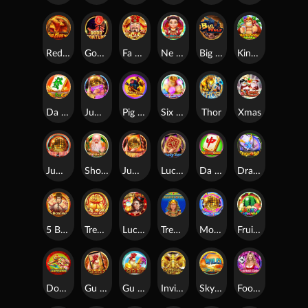
Red Phoenix
Good Fortune
Fa Cai Shen
Ne Zha Advent
Big Wolf
King Kong Shake
Da Fa Cai
Jump Higher Mobile
Pig Of Luck
Six Candy
Thor
Xmas
Jump High
Shou-Xin
Jumping Mobile
Lucky Bats M
Da Hong Zhong
Dragon Ball
5 Boxing
Treasure House
Lucky Boxes
Treasure of Seti
Move n' Jump
Fruity Carnival
Double Happiness
Gu Gu Gu 2 M
Gu Gu Gu 3
Invincible Elephant
Sky Lantern
Football Baby