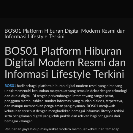
BOS01 Platform Hiburan Digital Modern Resmi dan
Informasi Lifestyle Terkini
BOS01 Platform Hiburan
Digital Modern Resmi dan
Informasi Lifestyle Terkini
BOS01
hadir sebagai platform hiburan digital modern resmi yang dirancang
untuk memenuhi kebutuhan masyarakat yang semakin dekat dengan teknologi
dan dunia digital. Di tengah perkembangan internet yang sangat pesat,
pengguna membutuhkan sumber informasi yang mudah diakses, terpercaya,
dan mampu memberikan pengalaman yang nyaman. BOS01 menjawab
kebutuhan tersebut dengan menghadirkan berbagai informasi lifestyle terkini
serta pengalaman digital yang lebih praktis dan relevan bagi pengguna dari
berbagai kalangan.
Perubahan gaya hidup masyarakat modern membuat kebutuhan terhadap