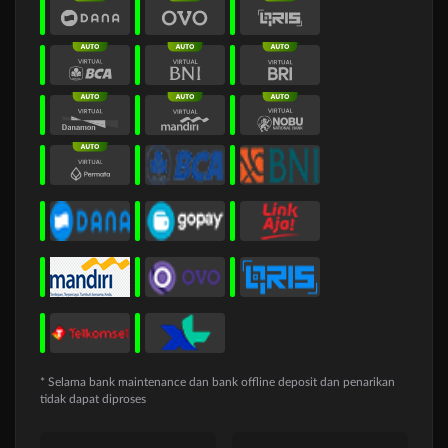
* Selama bank maintenance dan bank offline deposit dan penarikan
tidak dapat diproses