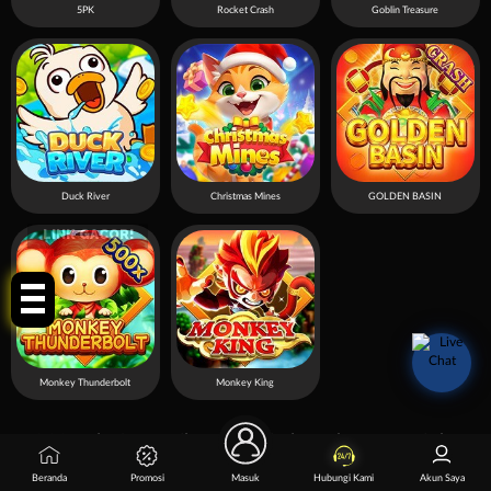
5PK
Rocket Crash
Goblin Treasure
Duck River
Christmas Mines
GOLDEN BASIN
LINK GACOR!
Monkey Thunderbolt
Monkey King
BOS01 Platform Hiburan Digital Modern Resmi dan
Informasi Lifestyle Terkini
Beranda
Promosi
Masuk
Hubungi Kami
Akun Saya