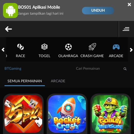
×
BOS01 Aplikasi Mobile
UNDUH
Jangan tampilkan lagi hari ini
SINO
RACE
TOGEL
OLAHRAGA
CRASH GAME
ARCADE
E
BTGaming
SEMUA PERMAINAN
ARCADE