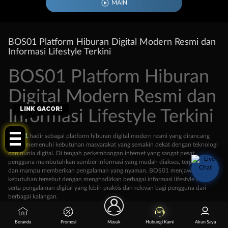
MAIN
BOS01 Platform Hiburan Digital Modern Resmi dan
Informasi Lifestyle Terkini
BOS01 Platform Hiburan
Digital Modern Resmi dan
LINK GACOR!
Informasi Lifestyle Terkini
BOS01
hadir sebagai platform hiburan digital modern resmi yang dirancang
untuk memenuhi kebutuhan masyarakat yang semakin dekat dengan teknologi
dan dunia digital. Di tengah perkembangan internet yang sangat pesat,
pengguna membutuhkan sumber informasi yang mudah diakses, terpercaya,
dan mampu memberikan pengalaman yang nyaman. BOS01 menjawab
kebutuhan tersebut dengan menghadirkan berbagai informasi lifestyle terkini
serta pengalaman digital yang lebih praktis dan relevan bagi pengguna dari
berbagai kalangan.
Perubahan gaya hidup masyarakat modern membuat kebutuhan terhadap
informasi digital semakin meningkat. Saat ini, banyak orang mengandalkan
Beranda
Promosi
Masuk
Hubungi Kami
Akun Saya
platform online untuk memperoleh berbagai informasi yang berkaitan dengan