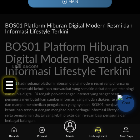
MAIN
BOS01 Platform Hiburan Digital Modern Resmi dan
Informasi Lifestyle Terkini
BOS01 Platform Hiburan
Digital Modern Resmi dan
LINK GACOR!
Informasi Lifestyle Terkini
BOS01
hadir sebagai platform hiburan digital modern resmi yang dirancang
untuk memenuhi kebutuhan masyarakat yang semakin dekat dengan teknologi
dan dunia digital. Di tengah perkembangan internet yang sangat pesat,
pengguna membutuhkan sumber informasi yang mudah diakses, terpercaya,
dan mampu memberikan pengalaman yang nyaman. BOS01 menjawab
kebutuhan tersebut dengan menghadirkan berbagai informasi lifestyle terkini
serta pengalaman digital yang lebih praktis dan relevan bagi pengguna dari
berbagai kalangan.
Perubahan gaya hidup masyarakat modern membuat kebutuhan terhadap
informasi digital semakin meningkat. Saat ini, banyak orang mengandalkan
Beranda
Promosi
Masuk
Hubungi Kami
Akun Saya
platform online untuk memperoleh berbagai informasi yang berkaitan dengan