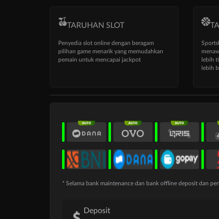
TARUHAN SLOT
T
Penyedia slot online dengan beragam
Sports
pilihan game menarik yang memudahkan
menawa
pemain untuk mencapai jackpot
lebih 
lebih 
* Selama bank maintenance dan bank offline deposit dan pen
Deposit