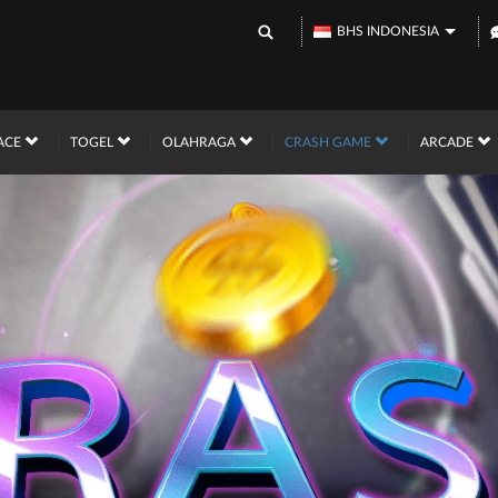
BHS INDONESIA
ACE
TOGEL
OLAHRAGA
CRASH GAME
ARCADE