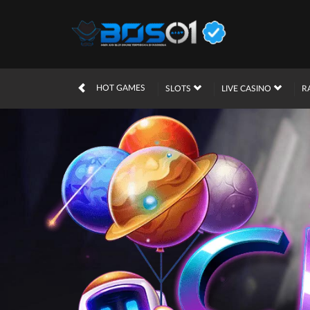
HOT GAMES
SLOTS
LIVE CASINO
R