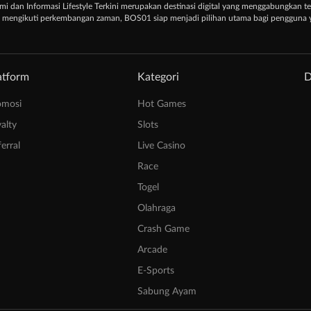
dan Informasi Lifestyle Terkini merupakan destinasi digital yang menggabungkan tekno
mengikuti perkembangan zaman, BOS01 siap menjadi pilihan utama bagi pengguna yang
atform
Kategori
D
omosi
Hot Games
alty
Slots
erral
Live Casino
Race
Togel
Olahraga
Crash Game
Arcade
E-Sports
Sabung Ayam