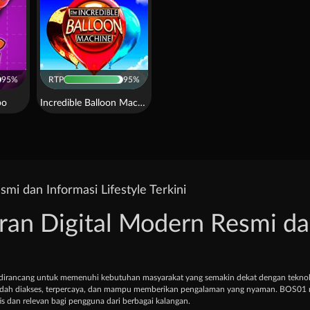
95%
RTP
95%
bo
Incredible Balloon Machine
i dan Informasi Lifestyle Terkini
an Digital Modern Resmi dan
g dirancang untuk memenuhi kebutuhan masyarakat yang semakin dekat dengan teknolo
dah diakses, terpercaya, dan mampu memberikan pengalaman yang nyaman. BOS01 
ktis dan relevan bagi pengguna dari berbagai kalangan.