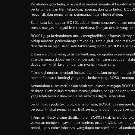
Perubahan gaya hidup masyarakat modern membuat kebutuhan terh
berkaitan dengan tren, teknologi, hiburan, dan gaya hidup. BOS
responsif, dan pengalaman penggunaan yang lebih efisien.
Salah satu keunggulan BOS01 adalah kemampuannya dalam mengh
proses navigasi menjadi lebih sederhana. Dengan desain yang be
BOS01 juga berkomitmen untuk menghadirkan informasi lifestyle 
hidup modern, perkembangan teknologi, tren digital, inspirasi a
diperbarui menjadi salah satu faktor yang membuat BOS01 semaki
Dalam era digital yang terus berkembang, kecepatan akses menja
agar pengguna dapat menikmati pengalaman yang cepat dan stabil
dapat menikmati layanan dengan nyaman kapan saja.
Teknologi modern menjadi fondasi utama dalam pengembangan BO
memanfaatkan teknologi yang terus berkembang, BOS01 mampu me
Kemudahan akses merupakan salah satu alasan mengapa BOS01 menj
desktop. Fleksibilitas tersebut memungkinkan pengguna untuk te
yang lebih besar dalam menjalani aktivitas digital sehari-hari.
Selain fokus pada teknologi dan informasi, BOS01 juga memperha
berbagai tingkat pengalaman. Baik pengguna baru maupun pengguna
Informasi lifestyle yang disajikan oleh BOS01 tidak hanya berfo
wawasan mengenai gaya hidup modern, produktivitas, teknologi, d
tetapi juga sumber informasi yang dapat memberikan nilai tamba