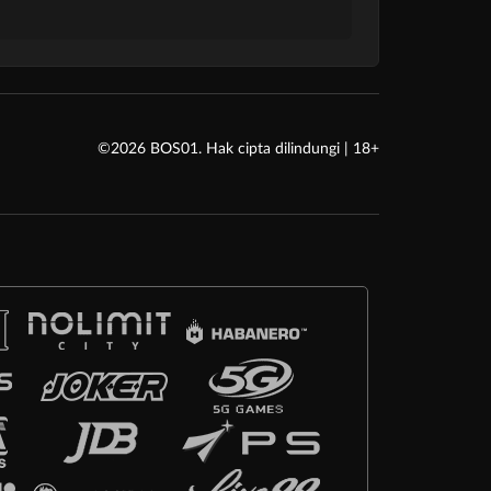
©2026 BOS01. Hak cipta dilindungi | 18+