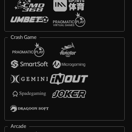
Crash Game
Arcade