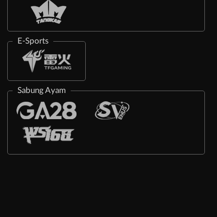
E-Sports
Sabung Ayam