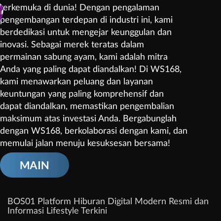
terkemuka di dunia! Dengan pengalaman
pengembangan terdepan di industri ini, kami
berdedikasi untuk mengejar keunggulan dan
inovasi. Sebagai merek teratas dalam
permainan sabung ayam, kami adalah mitra
Anda yang paling dapat diandalkan! Di WS168,
kami menawarkan peluang dan layanan
keuntungan yang paling komprehensif dan
dapat diandalkan, memastikan pengembalian
maksimum atas investasi Anda. Bergabunglah
dengan WS168, berkolaborasi dengan kami, dan
memulai jalan menuju kesuksesan bersama!
MAIN
BOS01 Platform Hiburan Digital Modern Resmi dan
Informasi Lifestyle Terkini