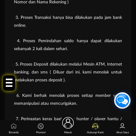
Nomor dan Nama Rekening )
3.
Proses Transaksi hanya bisa dilakukan pada jam bank
online.
4.
Proses Pemindahan saldo hanya dapat dilakukan
sebanyak 2 kali dalam sehari.
5.
Proses Deposit dilakukan melalui Mesin ATM, Internet
LINK GACOR!
banking, dan sms ( Diluar dari ini, kami menolak untuk
melakukan proses deposit ).
6.
Kami berhak menolak proses setiap member yang
memanipulasi atau mencurigakan.
7.
Peringatan keras bagi bonus hunter / player hantu /
betting syndicate tidak terima disini. Jika terindikasi
Beranda
Promosi
Masuk
Hubungi Kami
Akun Saya
adanya keganjilan dalam betlist maka kami berhak