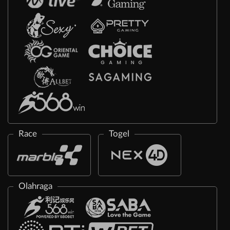
Race
Togel
Olahraga