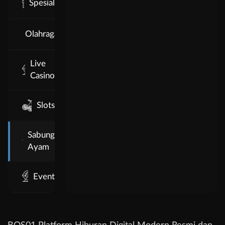
Spesial
Olahraga
Live
Casino
Slots
Sabung
Ayam
Event