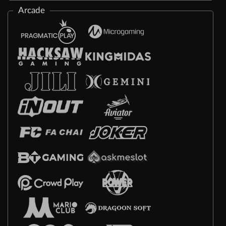
Arcade