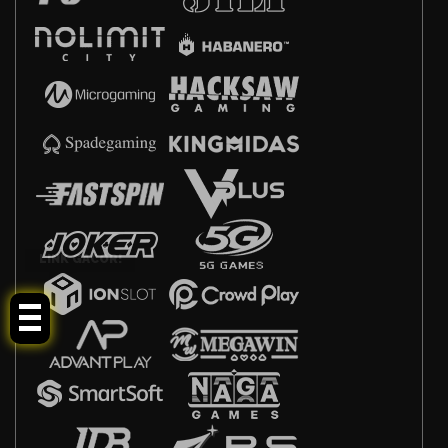
LINK GACOR!