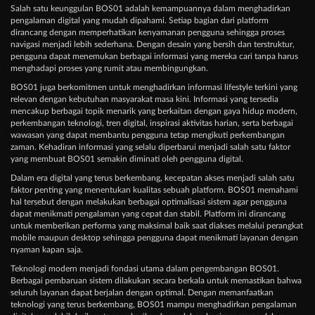
Salah satu keunggulan BOS01 adalah kemampuannya dalam menghadirkan
pengalaman digital yang mudah dipahami. Setiap bagian dari platform
dirancang dengan memperhatikan kenyamanan pengguna sehingga proses
navigasi menjadi lebih sederhana. Dengan desain yang bersih dan terstruktur,
pengguna dapat menemukan berbagai informasi yang mereka cari tanpa harus
menghadapi proses yang rumit atau membingungkan.
BOS01 juga berkomitmen untuk menghadirkan informasi lifestyle terkini yang
relevan dengan kebutuhan masyarakat masa kini. Informasi yang tersedia
mencakup berbagai topik menarik yang berkaitan dengan gaya hidup modern,
perkembangan teknologi, tren digital, inspirasi aktivitas harian, serta berbagai
wawasan yang dapat membantu pengguna tetap mengikuti perkembangan
zaman. Kehadiran informasi yang selalu diperbarui menjadi salah satu faktor
yang membuat BOS01 semakin diminati oleh pengguna digital.
Dalam era digital yang terus berkembang, kecepatan akses menjadi salah satu
faktor penting yang menentukan kualitas sebuah platform. BOS01 memahami
hal tersebut dengan melakukan berbagai optimalisasi sistem agar pengguna
dapat menikmati pengalaman yang cepat dan stabil. Platform ini dirancang
untuk memberikan performa yang maksimal baik saat diakses melalui perangkat
mobile maupun desktop sehingga pengguna dapat menikmati layanan dengan
nyaman kapan saja.
Teknologi modern menjadi fondasi utama dalam pengembangan BOS01.
Berbagai pembaruan sistem dilakukan secara berkala untuk memastikan bahwa
seluruh layanan dapat berjalan dengan optimal. Dengan memanfaatkan
teknologi yang terus berkembang, BOS01 mampu menghadirkan pengalaman