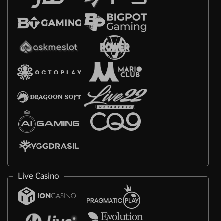
Live Casino