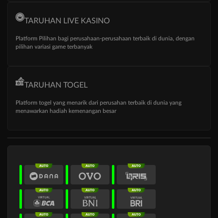
TARUHAN LIVE KASINO
Platform Pilihan bagi perusahaan-perusahaan terbaik di dunia, dengan
pilihan variasi game terbanyak
TARUHAN TOGEL
Platform togel yang menarik dari perusahan terbaik di dunia yang
menawarkan hadiah kemenangan besar