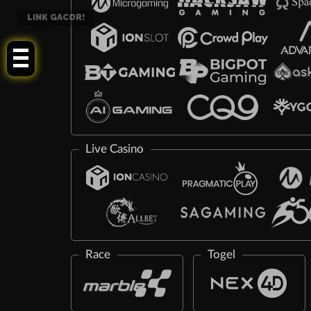
LINK GACOR!
Live Casino
Race
Togel