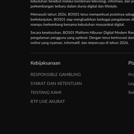
kebutuhan tersebut melalui kombinasi teknologi, informasi, dan
perkembangan terbaru dalam dunia digital dan lifestyle.
Memasuki tahun 2026, BOS01 terus memperkuat posisinya sebaga
berkelanjutan, BOS01 siap menghadirkan berbagai pengalaman di
mampu berkembang bersama kebutuhan masyarakat digital.
Secara keseluruhan, BOS01 Platform Hiburan Digital Modern Resmi 
pengalaman pengguna yang optimal. Dengan terus berinovasi dan 
online yang nyaman, informatif, dan terpercaya di tahun 2026.
Kebijaksanaan
Pl
RESPONSIBLE GAMBLING
Pr
SYARAT DAN KETENTUAN
Loy
TENTANG KAMI
Ref
RTP LIVE AKURAT