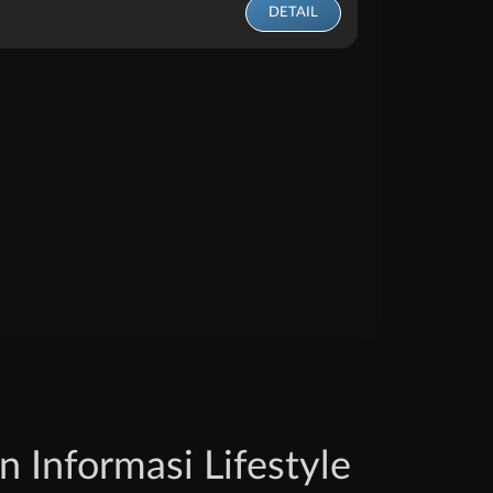
DETAIL
 Informasi Lifestyle