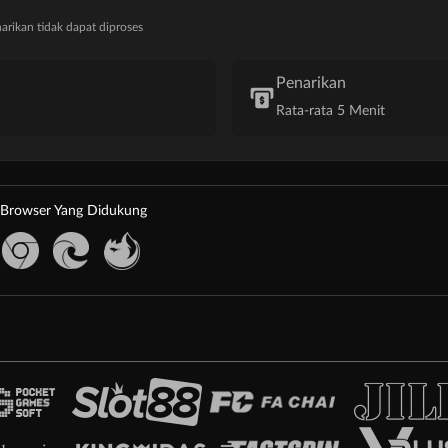
arikan tidak dapat diproses
Penarikan
Rata-rata 5 Menit
Browser Yang Didukung