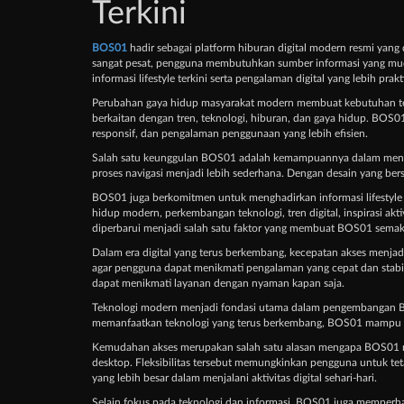
Terkini
BOS01
hadir sebagai platform hiburan digital modern resmi yan
sangat pesat, pengguna membutuhkan sumber informasi yang mu
informasi lifestyle terkini serta pengalaman digital yang lebih pra
Perubahan gaya hidup masyarakat modern membuat kebutuhan terh
berkaitan dengan tren, teknologi, hiburan, dan gaya hidup. BOS
responsif, dan pengalaman penggunaan yang lebih efisien.
Salah satu keunggulan BOS01 adalah kemampuannya dalam mengh
proses navigasi menjadi lebih sederhana. Dengan desain yang be
BOS01 juga berkomitmen untuk menghadirkan informasi lifestyle 
hidup modern, perkembangan teknologi, tren digital, inspirasi a
diperbarui menjadi salah satu faktor yang membuat BOS01 semaki
Dalam era digital yang terus berkembang, kecepatan akses menja
agar pengguna dapat menikmati pengalaman yang cepat dan stabil
dapat menikmati layanan dengan nyaman kapan saja.
Teknologi modern menjadi fondasi utama dalam pengembangan BO
memanfaatkan teknologi yang terus berkembang, BOS01 mampu me
Kemudahan akses merupakan salah satu alasan mengapa BOS01 menj
desktop. Fleksibilitas tersebut memungkinkan pengguna untuk te
yang lebih besar dalam menjalani aktivitas digital sehari-hari.
Selain fokus pada teknologi dan informasi, BOS01 juga memperha