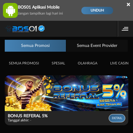
×
BOS01 Aplikasi Mobile
UNDUH
Jangan tampilkan lagi hari ini
Semua Promosi
Semua Event Provider
SEMUA PROMOSI
SPESIAL
OLAHRAGA
LIVE CASINO
BONUS REFERAL 5%
DETAIL
Tanggal akhir:
-